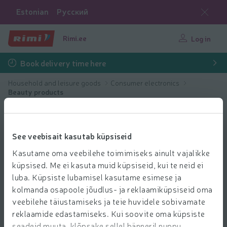
Estonian
Русский
Rimi.ee
Log in
Book delivery time here
Household and leisure goods
Consumer electronics
Beauty products
See veebisait kasutab küpsiseid
Kasutame oma veebilehe toimimiseks ainult vajalikke
küpsised. Me ei kasuta muid küpsiseid, kui te neid ei
luba. Küpsiste lubamisel kasutame esimese ja
kolmanda osapoole jõudlus- ja reklaamiküpsiseid oma
veebilehe täiustamiseks ja teie huvidele sobivamate
reklaamide edastamiseks. Kui soovite oma küpsiste
seadeid muuta, klõpsake sellel bänneril nuppu