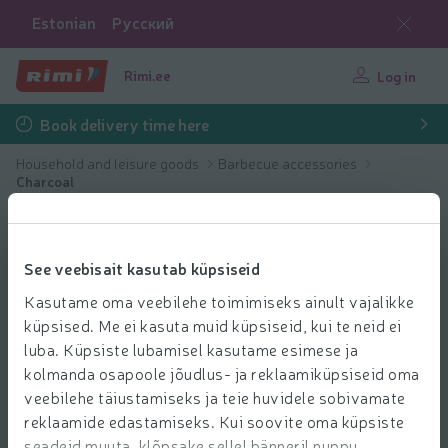
Estonian
Русский
Rimi.ee
Log in
Book delivery time here
Household and leisure goods
Barbecue accessories
Charcoal
See veebisait kasutab küpsiseid
Kasutame oma veebilehe toimimiseks ainult vajalikke
küpsised. Me ei kasuta muid küpsiseid, kui te neid ei
luba. Küpsiste lubamisel kasutame esimese ja
kolmanda osapoole jõudlus- ja reklaamiküpsiseid oma
veebilehe täiustamiseks ja teie huvidele sobivamate
reklaamide edastamiseks. Kui soovite oma küpsiste
seadeid muuta, klõpsake sellel bänneril nuppu