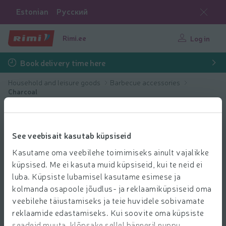
Estonian
Русский
Rimi.ee
Log in
Book delivery time here
Household and leisure goods
Barbecue accessories
Charcoal
See veebisait kasutab küpsiseid
Kasutame oma veebilehe toimimiseks ainult vajalikke
küpsised. Me ei kasuta muid küpsiseid, kui te neid ei
luba. Küpsiste lubamisel kasutame esimese ja
kolmanda osapoole jõudlus- ja reklaamiküpsiseid oma
veebilehe täiustamiseks ja teie huvidele sobivamate
reklaamide edastamiseks. Kui soovite oma küpsiste
seadeid muuta, klõpsake sellel bänneril nuppu