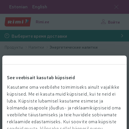
Estonian
English
Rimi.ee
Войти
Выберите время доставки
Продукты
Напитки
Энергетические напитки
See veebisait kasutab küpsiseid
Kasutame oma veebilehe toimimiseks ainult vajalikke
küpsised. Me ei kasuta muid küpsiseid, kui te neid ei
luba. Küpsiste lubamisel kasutame esimese ja
kolmanda osapoole jõudlus- ja reklaamiküpsiseid oma
veebilehe täiustamiseks ja teie huvidele sobivamate
reklaamide edastamiseks. Kui soovite oma küpsiste
seadeid muuta, klõpsake sellel bänneril nuppu