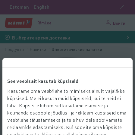
Estonian
English
Rimi.ee
Войти
Выберите время доставки
Продукты
Напитки
Энергетические напитки
See veebisait kasutab küpsiseid
Kasutame oma veebilehe toimimiseks ainult vajalikke
küpsised. Me ei kasuta muid küpsiseid, kui te neid ei
luba. Küpsiste lubamisel kasutame esimese ja
kolmanda osapoole jõudlus- ja reklaamiküpsiseid oma
veebilehe täiustamiseks ja teie huvidele sobivamate
reklaamide edastamiseks. Kui soovite oma küpsiste
seadeid muuta, klõpsake sellel bänneril nuppu