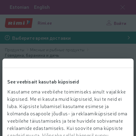
Estonian
English
Rimi.ee
Войти
Выберите время доставки
Продукты
Мясные и рыбные продукты
Говядина, баранина и дичь
See veebisait kasutab küpsiseid
Kasutame oma veebilehe toimimiseks ainult vajalikke
küpsised. Me ei kasuta muid küpsiseid, kui te neid ei
luba. Küpsiste lubamisel kasutame esimese ja
kolmanda osapoole jõudlus- ja reklaamiküpsiseid oma
veebilehe täiustamiseks ja teie huvidele sobivamate
reklaamide edastamiseks. Kui soovite oma küpsiste
seadeid muuta, klõpsake sellel bänneril nuppu