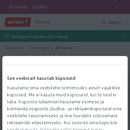
Estonian
English
Rimi.ee
Войти
Выберите время доставки
Продукты
Kулинария
Десерты
See veebisait kasutab küpsiseid
Kasutame oma veebilehe toimimiseks ainult vajalikke
küpsised. Me ei kasuta muid küpsiseid, kui te neid ei
luba. Küpsiste lubamisel kasutame esimese ja
kolmanda osapoole jõudlus- ja reklaamiküpsiseid oma
veebilehe täiustamiseks ja teie huvidele sobivamate
reklaamide edastamiseks. Kui soovite oma küpsiste
seadeid muuta, klõpsake sellel bänneril nuppu