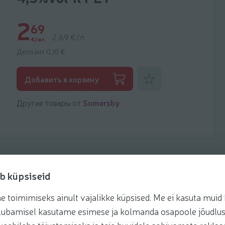
2
69
2,69 €/л
€/шт.
Депозит 0,10 €
Добавить к фаворитам
Добавить в корзину
Другие товары от
Somersby
b küpsiseid
toimimiseks ainult vajalikke küpsised. Me ei kasuta muid k
Рецепты
te lubamisel kasutame esimese ja kolmanda osapoole jõudlus