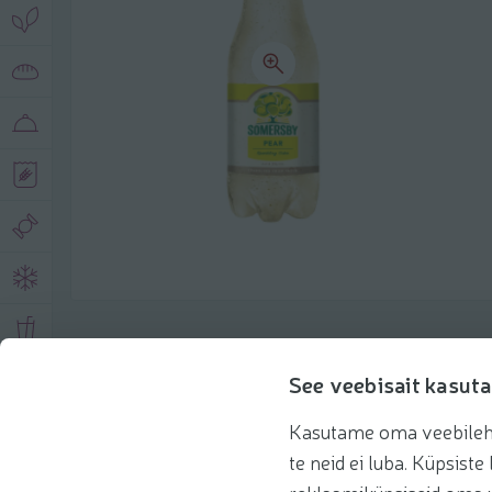
Описание продукта
See veebisait kasuta
Kasutame oma veebilehe 
Основная информация
Рекомендации
te neid ei luba. Küpsis