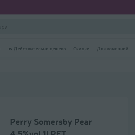
и
🔥 Действительно дешево
Скидки
Для компаний
Perry Somersby Pear
4,5%vol 1l PET