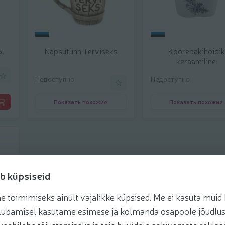
5l
Napsutünn Terviseks
Koorepakihoidik
 шт.
keraamiline
обавить к фаворитам
 €/шт.
Недоступно
Добавить к фаворитам
Недоступно
Показать похожие
Показать похожие
b küpsiseid
toimimiseks ainult vajalikke küpsised. Me ei kasuta muid k
te lubamisel kasutame esimese ja kolmanda osapoole jõudlus