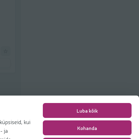
Добавить к фаворитам
Luba kõik
üpsiseid, kui
Плата за упаковку
0,00 €
Kohanda
- ja
Сумма
0,00 €