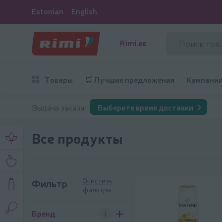
Estonian
English
Rimi.ee
Товары
🛒 Лучшие предложения
Кампани
Выдача заказа:
Выберите время доставки
Все продукты
Очистить
Фильтр
фильтры
Фильтр
Бренд
1