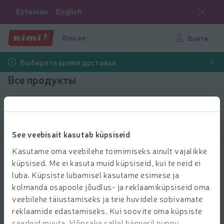
Estonian
English
Rimi.ee
Войти
Выберите время доставки
Все продукты
Выбрать продукты
See veebisait kasutab küpsiseid
Показать продукты
40
Сортировать
Kasutame oma veebilehe toimimiseks ainult vajalikke
küpsised. Me ei kasuta muid küpsiseid, kui te neid ei
Limonaadijää guanabanamaitseline
luba. Küpsiste lubamisel kasutame esimese ja
Limpa 70g
kolmanda osapoole jõudlus- ja reklaamiküpsiseid oma
0.59 € за шт.
0
59
veebilehe täiustamiseks ja teie huvidele sobivamate
Цена за единицу: 8,43 €/кг
8,43 €/кг
€/шт.
reklaamide edastamiseks. Kui soovite oma küpsiste
Добави
seadeid muuta, klõpsake sellel bänneril nuppu
Добавить в корзину