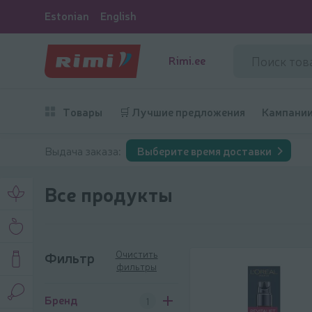
Estonian
English
Rimi.ee
Товары
🛒 Лучшие предложения
Кампани
Выдача заказа:
Выберите время доставки
Все продукты
Очистить
Фильтр
фильтры
Фильтр
Бренд
1