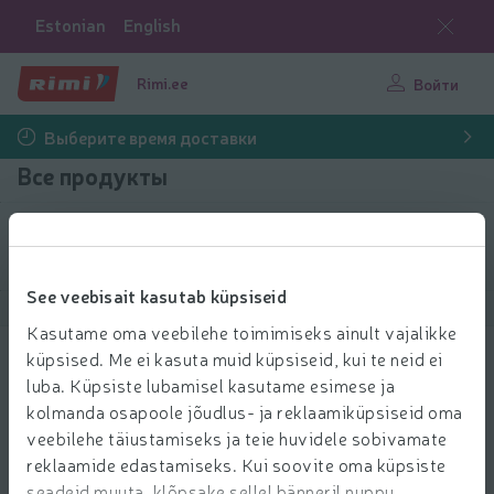
Estonian
English
Rimi.ee
Войти
Выберите время доставки
Все продукты
Выбрать продукты
See veebisait kasutab küpsiseid
Показать продукты
40
Сортировать
Kasutame oma veebilehe toimimiseks ainult vajalikke
küpsised. Me ei kasuta muid küpsiseid, kui te neid ei
Whisky Jack Daniel's Tennessee 40%
luba. Küpsiste lubamisel kasutame esimese ja
vol 1l
kolmanda osapoole jõudlus- ja reklaamiküpsiseid oma
44.99 € за шт.
44
99
veebilehe täiustamiseks ja teie huvidele sobivamate
Цена за единицу: 44,99 €/л
44,99 €/л
€/шт.
reklaamide edastamiseks. Kui soovite oma küpsiste
Добави
seadeid muuta, klõpsake sellel bänneril nuppu
Добавить в корзину