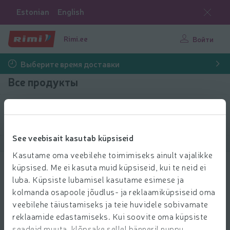
Estonian
English
Rimi.ee
Войти
Выберите время доставки
Все продукты
Выбрать продукты
See veebisait kasutab küpsiseid
Показать продукты
40
Сортировать
Kasutame oma veebilehe toimimiseks ainult vajalikke
küpsised. Me ei kasuta muid küpsiseid, kui te neid ei
M/a sõiduk Cat P.H. Dump Truck 2.0
luba. Küpsiste lubamisel kasutame esimese ja
83353
kolmanda osapoole jõudlus- ja reklaamiküpsiseid oma
29.99 € за шт.
29
99
veebilehe täiustamiseks ja teie huvidele sobivamate
Цена за единицу: 29,99 €/шт.
29,99 €/шт.
€/шт.
reklaamide edastamiseks. Kui soovite oma küpsiste
Добави
seadeid muuta, klõpsake sellel bänneril nuppu
Добавить в корзину