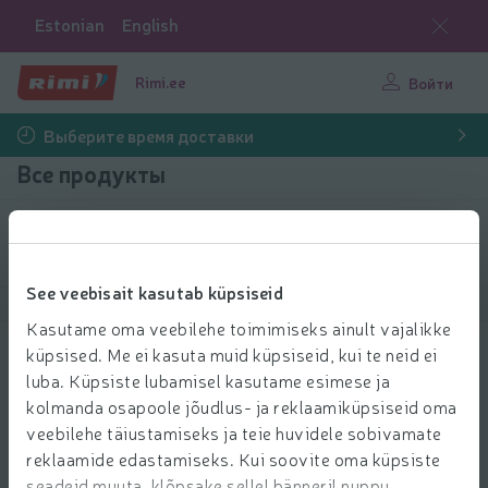
Estonian
English
Rimi.ee
Войти
Выберите время доставки
Все продукты
Выбрать продукты
See veebisait kasutab küpsiseid
Показать продукты
40
Сортировать
Kasutame oma veebilehe toimimiseks ainult vajalikke
küpsised. Me ei kasuta muid küpsiseid, kui te neid ei
Kosmeetilised vatipadjad Almeda
luba. Küpsiste lubamisel kasutame esimese ja
120tk.
kolmanda osapoole jõudlus- ja reklaamiküpsiseid oma
0.79 € за шт.
0
79
veebilehe täiustamiseks ja teie huvidele sobivamate
Цена за единицу: 0,01 €/шт.
0,01 €/шт.
€/шт.
reklaamide edastamiseks. Kui soovite oma küpsiste
Добави
seadeid muuta, klõpsake sellel bänneril nuppu
Добавить в корзину