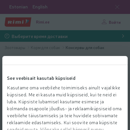
Estonian
English
Rimi.ee
Войти
Выберите время доставки
Зоотовары
Корм для собак
Консервы для собак
See veebisait kasutab küpsiseid
Kasutame oma veebilehe toimimiseks ainult vajalikke
küpsised. Me ei kasuta muid küpsiseid, kui te neid ei
luba. Küpsiste lubamisel kasutame esimese ja
kolmanda osapoole jõudlus- ja reklaamiküpsiseid oma
veebilehe täiustamiseks ja teie huvidele sobivamate
reklaamide edastamiseks. Kui soovite oma küpsiste
seadeid muuta, klõpsake sellel bänneril nuppu