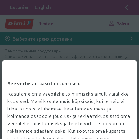
Estonian
English
Rimi.ee
Войти
Выберите время доставки
Замороженные продтовары
Замороженная пицца, картофель фри, приготовленная пища
Замороженная пицца
See veebisait kasutab küpsiseid
Kasutame oma veebilehe toimimiseks ainult vajalikke
küpsised. Me ei kasuta muid küpsiseid, kui te neid ei
luba. Küpsiste lubamisel kasutame esimese ja
kolmanda osapoole jõudlus- ja reklaamiküpsiseid oma
veebilehe täiustamiseks ja teie huvidele sobivamate
reklaamide edastamiseks. Kui soovite oma küpsiste
seadeid muuta, klõpsake sellel bänneril nuppu