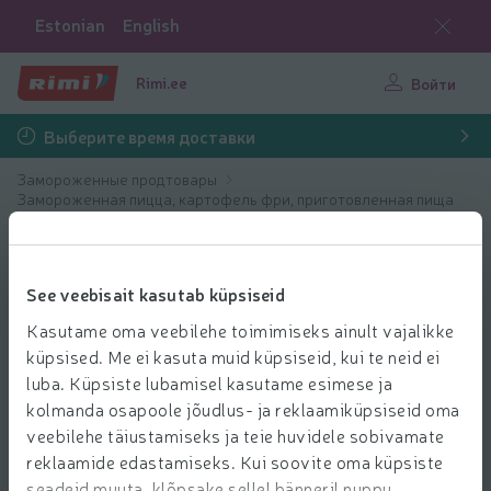
Estonian
English
Rimi.ee
Войти
Выберите время доставки
Замороженные продтовары
Замороженная пицца, картофель фри, приготовленная пища
Замороженная пицца
See veebisait kasutab küpsiseid
Kasutame oma veebilehe toimimiseks ainult vajalikke
küpsised. Me ei kasuta muid küpsiseid, kui te neid ei
luba. Küpsiste lubamisel kasutame esimese ja
kolmanda osapoole jõudlus- ja reklaamiküpsiseid oma
veebilehe täiustamiseks ja teie huvidele sobivamate
reklaamide edastamiseks. Kui soovite oma küpsiste
seadeid muuta, klõpsake sellel bänneril nuppu