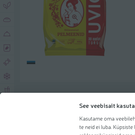
Описание продукта
See veebisait kasuta
Kasutame oma veebilehe 
Основная информация
Рекомендации
te neid ei luba. Küpsis