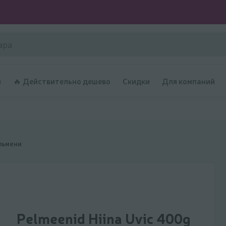
и
🔥 Действительно дешево
Скидки
Для компаний
льмени
Pelmeenid Hiina Uvic 400g