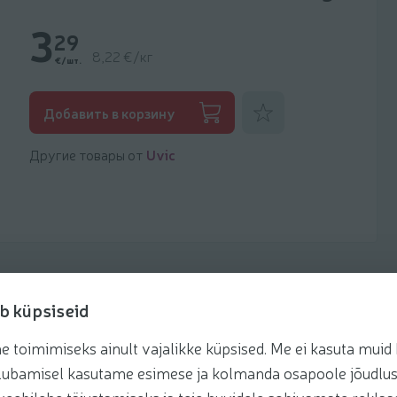
3
29
8,22 €/кг
€/шт.
Добавить к фаворитам
Добавить в корзину
Другие товары от
Uvic
b küpsiseid
toimimiseks ainult vajalikke küpsised. Me ei kasuta muid k
Рецепты
te lubamisel kasutame esimese ja kolmanda osapoole jõudlus