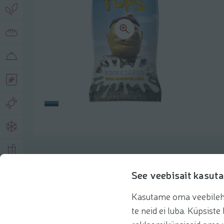
Описание продукта
See veebisait kasuta
Kasutame oma veebilehe 
Основная информация
Рекомендации
te neid ei luba. Küpsis