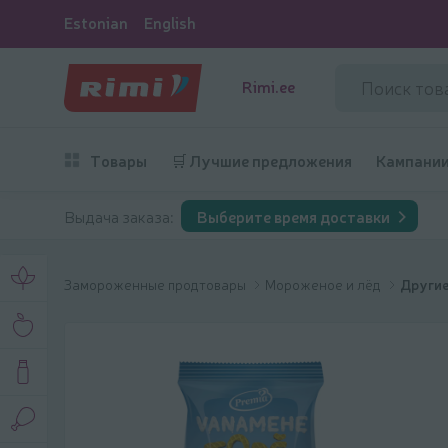
Estonian
English
Rimi.ee
Товары
🛒 Лучшие предложения
Кампани
Выдача заказа:
Выберите время доставки
Замороженные продтовары
Мороженое и лёд
Другие