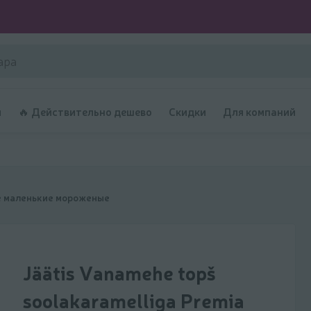
и
🔥 Действительно дешево
Скидки
Для компаний
 маленькие мороженые
Jäätis Vanamehe topš
soolakaramelliga Premia