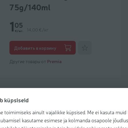
75g/140ml
1
05
14,00 €/кг
€/шт.
Добавить к фаворитам
Добавить в корзину
Другие товары от
Premia
b küpsiseid
toimimiseks ainult vajalikke küpsised. Me ei kasuta muid k
Рецепты
te lubamisel kasutame esimese ja kolmanda osapoole jõudlus