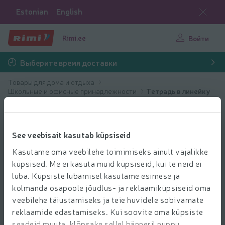
Estonian
English
Rimi.ee
Войти
Выберите время доставки
Товары для дома и отдыха
Школьные и офисные принадлежности
Тетрадь в линейку
See veebisait kasutab küpsiseid
Kasutame oma veebilehe toimimiseks ainult vajalikke
küpsised. Me ei kasuta muid küpsiseid, kui te neid ei
luba. Küpsiste lubamisel kasutame esimese ja
kolmanda osapoole jõudlus- ja reklaamiküpsiseid oma
veebilehe täiustamiseks ja teie huvidele sobivamate
reklaamide edastamiseks. Kui soovite oma küpsiste
seadeid muuta, klõpsake sellel bänneril nuppu