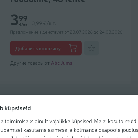
3
99
3,99 €/шт.
€/шт.
Предложение в действует от 28.07.2026 до 24.08.2026
Добавить к фаворитам
Добавить в корзину
Другие товары от
Abc Jums
b küpsiseid
toimimiseks ainult vajalikke küpsised. Me ei kasuta muid k
te lubamisel kasutame esimese ja kolmanda osapoole jõudlus