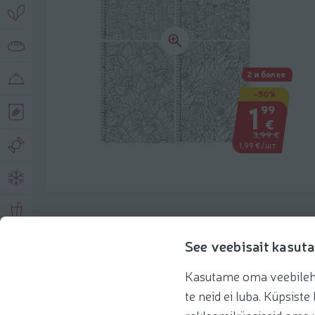
2 и более
-50%
1
99
€
3,99 €
1,99 €/шт.
Описание продукта
See veebisait kasuta
Kasutame oma veebilehe 
Основная информация
Рекомендации
te neid ei luba. Küpsis