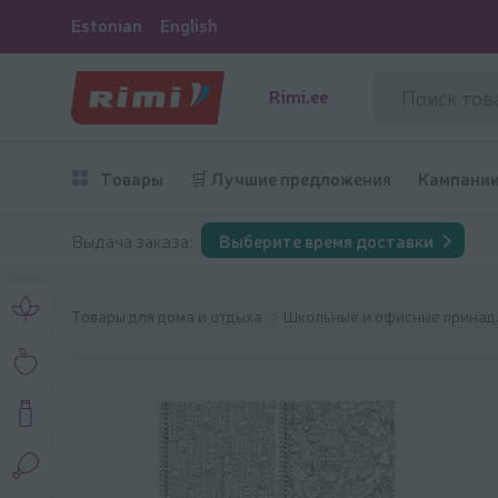
Estonian
English
Rimi.ee
Товары
🛒 Лучшие предложения
Кампани
Выдача заказа:
Выберите время доставки
Товары для дома и отдыха
Школьные и офисные прина