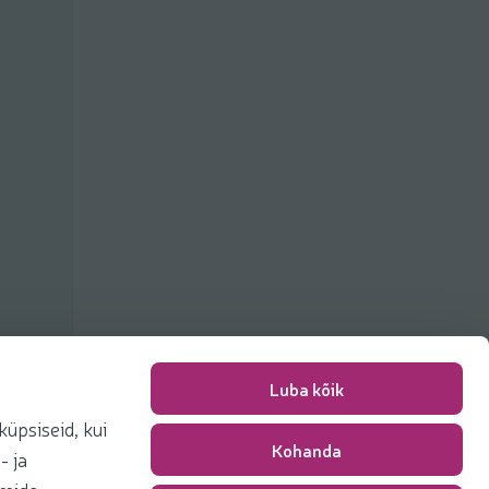
Luba kõik
üpsiseid, kui
Плата за упаковку
0,00 €
Kohanda
- ja
Сумма
0,00 €