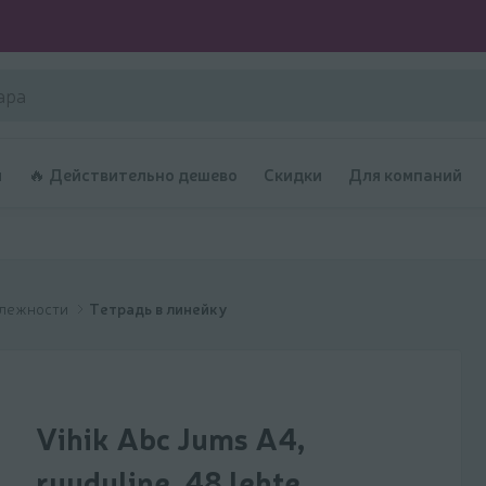
и
🔥 Действительно дешево
Скидки
Для компаний
длежности
Тетрадь в линейку
Vihik Abc Jums A4,
ruuduline, 48 lehte