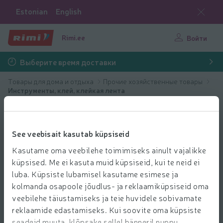
Estonian
English
Rimi.ee
Войти
Выберите время доставки
Товары для дома и отдыха
Прочие хозяйственные товары
Инструменты, клей, клейкая лента
See veebisait kasutab küpsiseid
Kasutame oma veebilehe toimimiseks ainult vajalikke
küpsised. Me ei kasuta muid küpsiseid, kui te neid ei
luba. Küpsiste lubamisel kasutame esimese ja
kolmanda osapoole jõudlus- ja reklaamiküpsiseid oma
veebilehe täiustamiseks ja teie huvidele sobivamate
reklaamide edastamiseks. Kui soovite oma küpsiste
seadeid muuta, klõpsake sellel bänneril nuppu