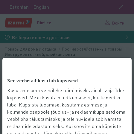
Estonian
English
Rimi.ee
Войти
Выберите время доставки
Товары для дома и отдыха
Прочие хозяйственные товары
Инструменты, клей, клейкая лента
See veebisait kasutab küpsiseid
Kasutame oma veebilehe toimimiseks ainult vajalikke
küpsised. Me ei kasuta muid küpsiseid, kui te neid ei
luba. Küpsiste lubamisel kasutame esimese ja
kolmanda osapoole jõudlus- ja reklaamiküpsiseid oma
veebilehe täiustamiseks ja teie huvidele sobivamate
reklaamide edastamiseks. Kui soovite oma küpsiste
seadeid muuta, klõpsake sellel bänneril nuppu