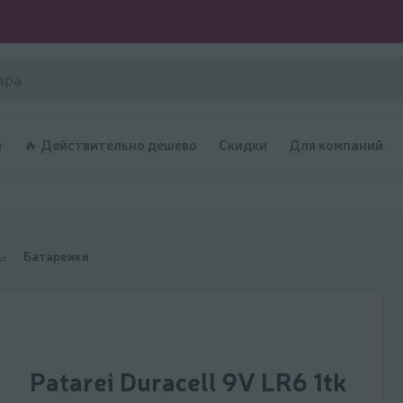
и
🔥 Действительно дешево
Скидки
Для компаний
ры
Батареики
Patarei Duracell 9V LR6 1tk