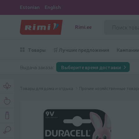
Estonian
English
Rimi.ee
Товары
🛒 Лучшие предложения
Кампани
Выдача заказа:
Выберите время доставки
Товары для дома и отдыха
Прочие хозяйственные това