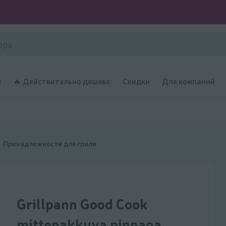
и
🔥 Действительно дешево
Скидки
Для компаний
Принадлежности для гриля
Grillpann Good Cook
mittenakkuva pinnaga