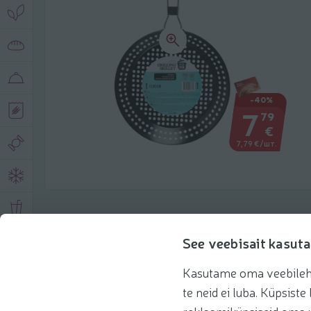
-40%
7
79
€
7,79 €/шт.
Описание продукта
See veebisait kasuta
Kasutame oma veebilehe 
Основная информация
Рекомендации
te neid ei luba. Küpsis