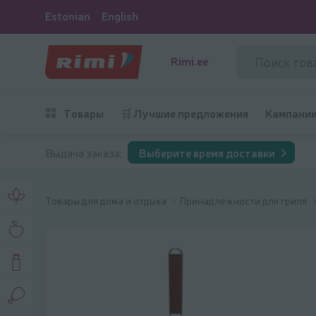
Estonian
English
Rimi.ee
Товары
🛒 Лучшие предложения
Кампани
Выдача заказа:
Выберите время доставки
Товары для дома и отдыха
Принадлежности для гриля