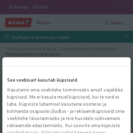
Estonian
English
Rimi.ee
Войти
Выберите время доставки
Товары для дома и отдыха
Принадлежности для гриля
Принадлежности для гриля
See veebisait kasutab küpsiseid
Kasutame oma veebilehe toimimiseks ainult vajalikke
küpsised. Me ei kasuta muid küpsiseid, kui te neid ei
luba. Küpsiste lubamisel kasutame esimese ja
kolmanda osapoole jõudlus- ja reklaamiküpsiseid oma
veebilehe täiustamiseks ja teie huvidele sobivamate
reklaamide edastamiseks. Kui soovite oma küpsiste
seadeid muuta, klõpsake sellel bänneril nuppu