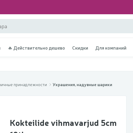
и
🔥 Действительно дешево
Скидки
Для компаний
дничные принадлежности
Украшения, надувные шарики
Kokteilide vihmavarjud 5cm