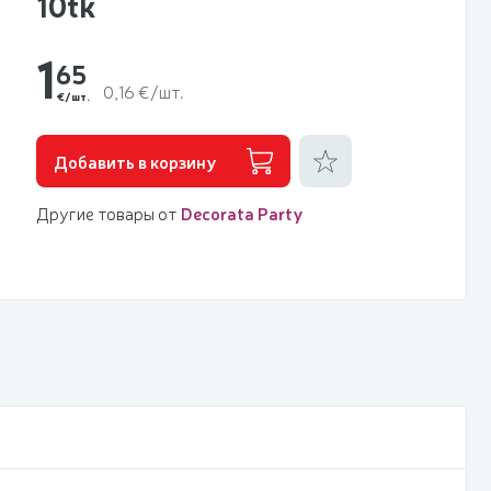
10tk
1
65
0,16 €/шт.
€/шт.
Добавить к фаворитам
Добавить в корзину
Другие товары от
Decorata Party