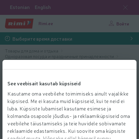
Estonian
English
Rimi.ee
Войти
Выберите время доставки
Товары для дома и отдыха
Одноразовая посуда и праздничные принадлежности
Украшения, надувные шарики
See veebisait kasutab küpsiseid
Kasutame oma veebilehe toimimiseks ainult vajalikke
küpsised. Me ei kasuta muid küpsiseid, kui te neid ei
luba. Küpsiste lubamisel kasutame esimese ja
kolmanda osapoole jõudlus- ja reklaamiküpsiseid oma
veebilehe täiustamiseks ja teie huvidele sobivamate
reklaamide edastamiseks. Kui soovite oma küpsiste
seadeid muuta, klõpsake sellel bänneril nuppu