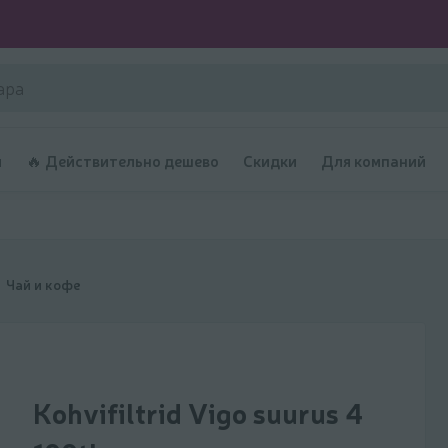
и
🔥 Действительно дешево
Скидки
Для компаний
Чай и кофе
Kohvifiltrid Vigo suurus 4