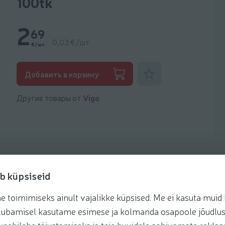
100tk
2
69
0,03 €/шт.
€/шт.
Добавить к фаворитам
Добавить в корзину
Другие товары от
Vigo
b küpsiseid
toimimiseks ainult vajalikke küpsised. Me ei kasuta muid k
te lubamisel kasutame esimese ja kolmanda osapoole jõudlus