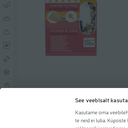
Описание продукта
See veebisait kasuta
Kasutame oma veebilehe 
Основная информация
Рекомендации
te neid ei luba. Küpsis