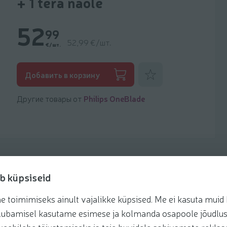
+ 1 tera näole
52
99
52,99 €/шт.
€/шт.
Добавить к фаворитам
Добавить в корзину
Другие товары от
Philips OneBlade
b küpsiseid
toimimiseks ainult vajalikke küpsised. Me ei kasuta muid k
te lubamisel kasutame esimese ja kolmanda osapoole jõudlus