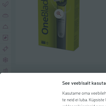
Описание продукта
See veebisait kasuta
Kasutame oma veebilehe 
Основная информация
Рекомендации
te neid ei luba. Küpsis