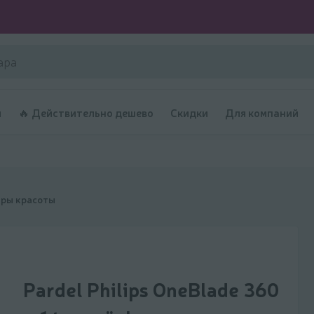
и
🔥 Действительно дешево
Скидки
Для компаний
ры красоты
Pardel Philips OneBlade 360