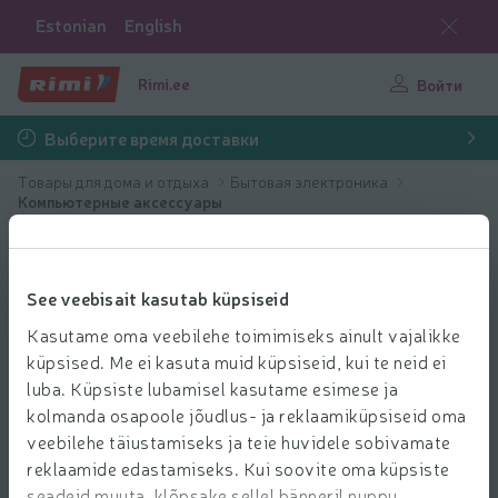
Estonian
English
Rimi.ee
Войти
Выберите время доставки
Товары для дома и отдыха
Бытовая электроника
Компьютерные аксессуары
See veebisait kasutab küpsiseid
Kasutame oma veebilehe toimimiseks ainult vajalikke
küpsised. Me ei kasuta muid küpsiseid, kui te neid ei
luba. Küpsiste lubamisel kasutame esimese ja
kolmanda osapoole jõudlus- ja reklaamiküpsiseid oma
veebilehe täiustamiseks ja teie huvidele sobivamate
reklaamide edastamiseks. Kui soovite oma küpsiste
seadeid muuta, klõpsake sellel bänneril nuppu