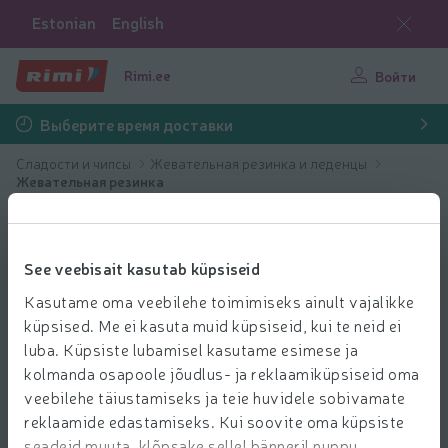
Estonian
English
Rimi.ee
Войти
Выберите время доставки
Сладости и чипсы
Жевательная резинка и леденцы
Жевательная резинка
See veebisait kasutab küpsiseid
Kasutame oma veebilehe toimimiseks ainult vajalikke
küpsised. Me ei kasuta muid küpsiseid, kui te neid ei
luba. Küpsiste lubamisel kasutame esimese ja
kolmanda osapoole jõudlus- ja reklaamiküpsiseid oma
veebilehe täiustamiseks ja teie huvidele sobivamate
reklaamide edastamiseks. Kui soovite oma küpsiste
seadeid muuta, klõpsake sellel bänneril nuppu