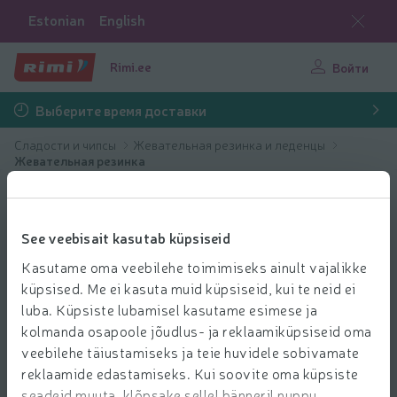
Estonian
English
Rimi.ee
Войти
Выберите время доставки
Сладости и чипсы
Жевательная резинка и леденцы
Жевательная резинка
See veebisait kasutab küpsiseid
Kasutame oma veebilehe toimimiseks ainult vajalikke
küpsised. Me ei kasuta muid küpsiseid, kui te neid ei
luba. Küpsiste lubamisel kasutame esimese ja
kolmanda osapoole jõudlus- ja reklaamiküpsiseid oma
veebilehe täiustamiseks ja teie huvidele sobivamate
reklaamide edastamiseks. Kui soovite oma küpsiste
seadeid muuta, klõpsake sellel bänneril nuppu