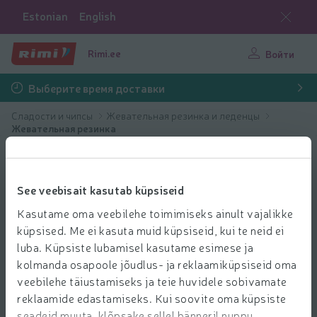
Estonian
English
Rimi.ee
Войти
Выберите время доставки
Сладости и чипсы
Жевательная резинка и леденцы
Жевательная резинка
See veebisait kasutab küpsiseid
Kasutame oma veebilehe toimimiseks ainult vajalikke
küpsised. Me ei kasuta muid küpsiseid, kui te neid ei
luba. Küpsiste lubamisel kasutame esimese ja
kolmanda osapoole jõudlus- ja reklaamiküpsiseid oma
veebilehe täiustamiseks ja teie huvidele sobivamate
reklaamide edastamiseks. Kui soovite oma küpsiste
seadeid muuta, klõpsake sellel bänneril nuppu