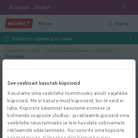
Estonian
English
Rimi.ee
Войти
Выберите время доставки
Сладости и чипсы
Жевательная резинка и леденцы
Леденцы
See veebisait kasutab küpsiseid
Kasutame oma veebilehe toimimiseks ainult vajalikke
küpsised. Me ei kasuta muid küpsiseid, kui te neid ei
luba. Küpsiste lubamisel kasutame esimese ja
kolmanda osapoole jõudlus- ja reklaamiküpsiseid oma
veebilehe täiustamiseks ja teie huvidele sobivamate
reklaamide edastamiseks. Kui soovite oma küpsiste
seadeid muuta, klõpsake sellel bänneril nuppu