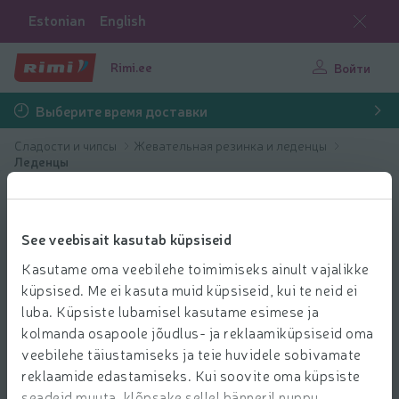
Estonian
English
Rimi.ee
Войти
Выберите время доставки
Сладости и чипсы
Жевательная резинка и леденцы
Леденцы
See veebisait kasutab küpsiseid
Kasutame oma veebilehe toimimiseks ainult vajalikke
küpsised. Me ei kasuta muid küpsiseid, kui te neid ei
luba. Küpsiste lubamisel kasutame esimese ja
kolmanda osapoole jõudlus- ja reklaamiküpsiseid oma
veebilehe täiustamiseks ja teie huvidele sobivamate
reklaamide edastamiseks. Kui soovite oma küpsiste
seadeid muuta, klõpsake sellel bänneril nuppu