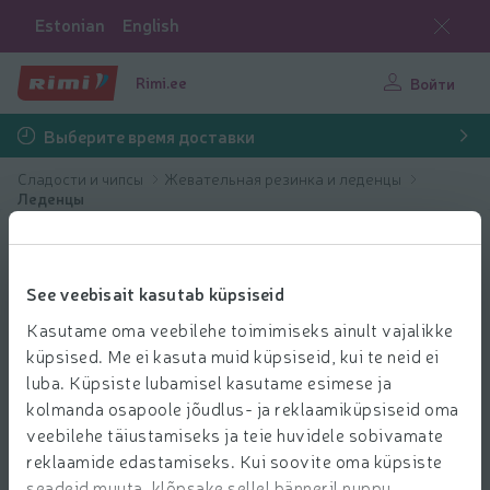
Estonian
English
Rimi.ee
Войти
Выберите время доставки
Сладости и чипсы
Жевательная резинка и леденцы
Леденцы
See veebisait kasutab küpsiseid
Kasutame oma veebilehe toimimiseks ainult vajalikke
küpsised. Me ei kasuta muid küpsiseid, kui te neid ei
luba. Küpsiste lubamisel kasutame esimese ja
kolmanda osapoole jõudlus- ja reklaamiküpsiseid oma
veebilehe täiustamiseks ja teie huvidele sobivamate
reklaamide edastamiseks. Kui soovite oma küpsiste
seadeid muuta, klõpsake sellel bänneril nuppu