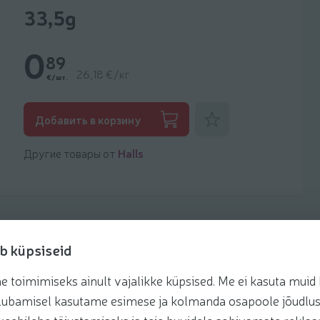
33,5g
0
89
26,18 €/кг
€/шт.
Добавить к фаворитам
Добавить в корзину
Другие товары от
Halls
b küpsiseid
toimimiseks ainult vajalikke küpsised. Me ei kasuta muid k
Рецепты
te lubamisel kasutame esimese ja kolmanda osapoole jõudlus