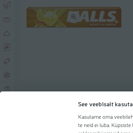
Описание продукта
See veebisait kasuta
Kasutame oma veebilehe 
Основная информация
Рекомендации
te neid ei luba. Küpsis