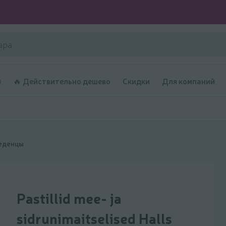
и
🔥 Действительно дешево
Скидки
Для компаний
еденцы
Pastillid mee- ja
sidrunimaitselised Halls