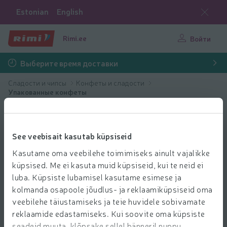
Estonian
English
Rimi.ee
Войти
Выберите время доставки
Сладости и чипсы
Конфеты и сладости
Упакованные конфеты
See veebisait kasutab küpsiseid
Kasutame oma veebilehe toimimiseks ainult vajalikke
küpsised. Me ei kasuta muid küpsiseid, kui te neid ei
luba. Küpsiste lubamisel kasutame esimese ja
kolmanda osapoole jõudlus- ja reklaamiküpsiseid oma
veebilehe täiustamiseks ja teie huvidele sobivamate
reklaamide edastamiseks. Kui soovite oma küpsiste
seadeid muuta, klõpsake sellel bänneril nuppu