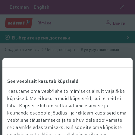
Estonian
English
Rimi.ee
Войти
Выберите время доставки
Сладости и чипсы
Чипсы, попкорн
Кукурузные чипсы
See veebisait kasutab küpsiseid
Kasutame oma veebilehe toimimiseks ainult vajalikke
küpsised. Me ei kasuta muid küpsiseid, kui te neid ei
luba. Küpsiste lubamisel kasutame esimese ja
kolmanda osapoole jõudlus- ja reklaamiküpsiseid oma
veebilehe täiustamiseks ja teie huvidele sobivamate
reklaamide edastamiseks. Kui soovite oma küpsiste
seadeid muuta, klõpsake sellel bänneril nuppu