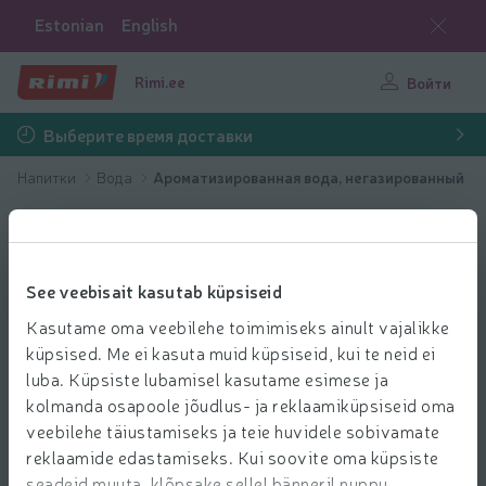
Estonian
English
Rimi.ee
Войти
Выберите время доставки
Напитки
Вода
Ароматизированная вода, негазированный
See veebisait kasutab küpsiseid
Kasutame oma veebilehe toimimiseks ainult vajalikke
küpsised. Me ei kasuta muid küpsiseid, kui te neid ei
luba. Küpsiste lubamisel kasutame esimese ja
kolmanda osapoole jõudlus- ja reklaamiküpsiseid oma
veebilehe täiustamiseks ja teie huvidele sobivamate
reklaamide edastamiseks. Kui soovite oma küpsiste
seadeid muuta, klõpsake sellel bänneril nuppu