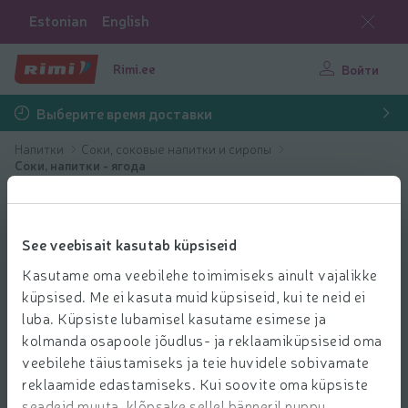
Estonian
English
Rimi.ee
Войти
Выберите время доставки
Напитки
Соки, соковые напитки и сиропы
Соки, напитки - ягода
See veebisait kasutab küpsiseid
Kasutame oma veebilehe toimimiseks ainult vajalikke
küpsised. Me ei kasuta muid küpsiseid, kui te neid ei
luba. Küpsiste lubamisel kasutame esimese ja
kolmanda osapoole jõudlus- ja reklaamiküpsiseid oma
veebilehe täiustamiseks ja teie huvidele sobivamate
reklaamide edastamiseks. Kui soovite oma küpsiste
seadeid muuta, klõpsake sellel bänneril nuppu