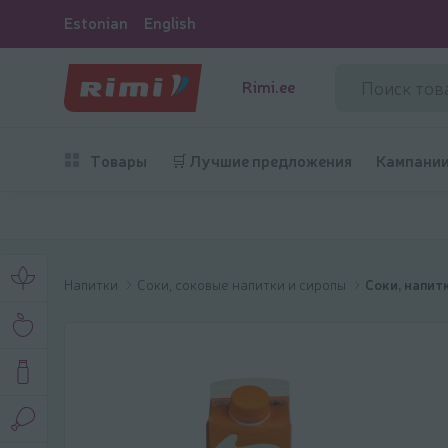
Estonian
English
Rimi.ee
Товары
🛒 Лучшие предложения
Кампани
Напитки
Соки, соковые напитки и сиропы
Соки, напитк