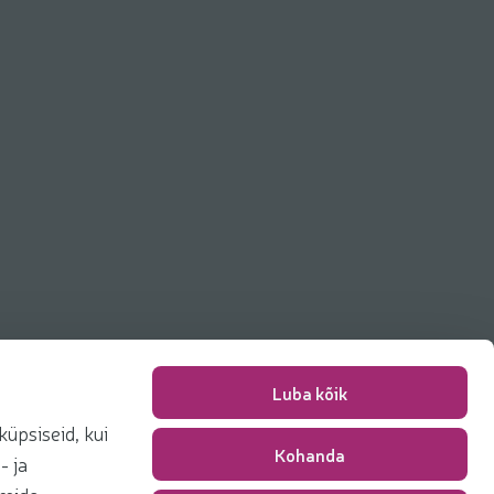
Luba kõik
üpsiseid, kui
Kohanda
- ja