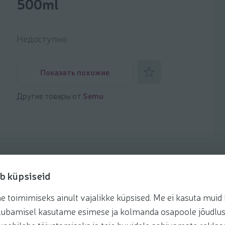
500ml
Недоступно
Добавить к фаворитам
Показать похожие
Другие товары от
Semu
b küpsiseid
toimimiseks ainult vajalikke küpsised. Me ei kasuta muid k
Рецепты
te lubamisel kasutame esimese ja kolmanda osapoole jõudlus