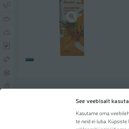
Описание продукта
See veebisait kasuta
Kasutame oma veebilehe 
Основная информация
Рекомендации
te neid ei luba. Küpsis