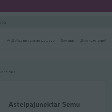
и
🔥 Действительно дешево
Скидки
Для компаний
и - ягода
Astelpajunektar Semu