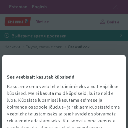
Estonian
English
Rimi.ee
Войти
Выберите время доставки
Напитки
Смузи, свежие соки
Свежий сок
See veebisait kasutab küpsiseid
Kasutame oma veebilehe toimimiseks ainult vajalikke
küpsised. Me ei kasuta muid küpsiseid, kui te neid ei
luba. Küpsiste lubamisel kasutame esimese ja
kolmanda osapoole jõudlus- ja reklaamiküpsiseid oma
veebilehe täiustamiseks ja teie huvidele sobivamate
reklaamide edastamiseks. Kui soovite oma küpsiste
seadeid muuta, klõpsake sellel bänneril nuppu