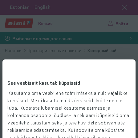
Estonian
English
Rimi.ee
Войти
Выберите время доставки
Напитки
Прохладительные напитки
Холодный чай
See veebisait kasutab küpsiseid
Kasutame oma veebilehe toimimiseks ainult vajalikke
küpsised. Me ei kasuta muid küpsiseid, kui te neid ei
luba. Küpsiste lubamisel kasutame esimese ja
kolmanda osapoole jõudlus- ja reklaamiküpsiseid oma
veebilehe täiustamiseks ja teie huvidele sobivamate
reklaamide edastamiseks. Kui soovite oma küpsiste
seadeid muuta, klõpsake sellel bänneril nuppu