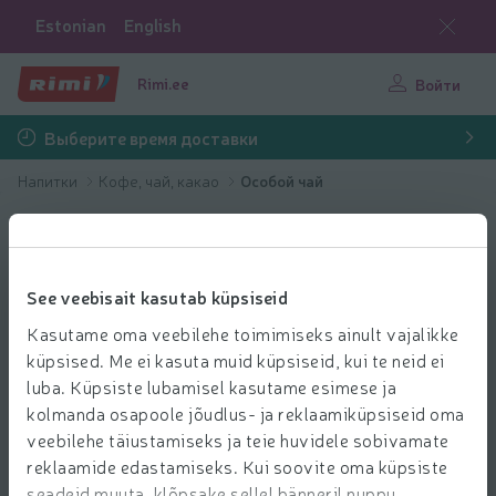
Estonian
English
Rimi.ee
Войти
Выберите время доставки
Напитки
Кофе, чай, какао
Oсобой чай
See veebisait kasutab küpsiseid
Kasutame oma veebilehe toimimiseks ainult vajalikke
küpsised. Me ei kasuta muid küpsiseid, kui te neid ei
luba. Küpsiste lubamisel kasutame esimese ja
kolmanda osapoole jõudlus- ja reklaamiküpsiseid oma
veebilehe täiustamiseks ja teie huvidele sobivamate
reklaamide edastamiseks. Kui soovite oma küpsiste
seadeid muuta, klõpsake sellel bänneril nuppu