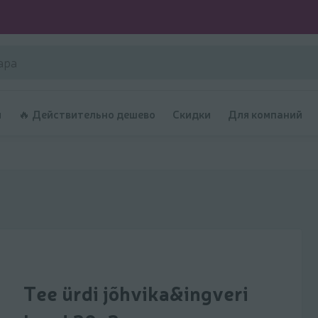
и
🔥 Действительно дешево
Скидки
Для компаний
Tee ürdi jõhvika&ingveri