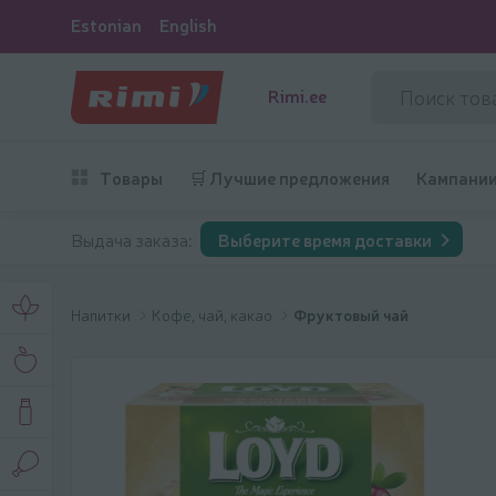
Estonian
English
Rimi.ee
Товары
🛒 Лучшие предложения
Кампани
Выдача заказа:
Выберите время доставки
Напитки
Кофе, чай, какао
Фруктовый чай