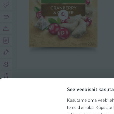
Описание продукта
See veebisait kasuta
Kasutame oma veebilehe 
Основная информация
Рекомендации
te neid ei luba. Küpsis