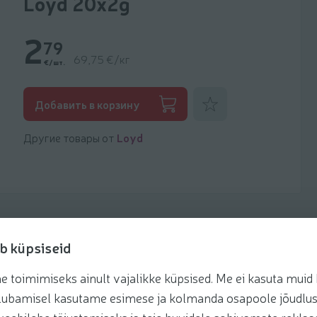
Loyd 20x2g
2
79
69,75 €/кг
€/шт.
Добавить к фаворитам
Добавить в корзину
Другие товары от
Loyd
b küpsiseid
toimimiseks ainult vajalikke küpsised. Me ei kasuta muid k
Рецепты
te lubamisel kasutame esimese ja kolmanda osapoole jõudlus