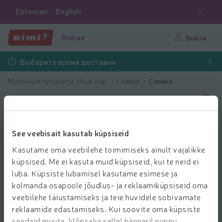
Estonian
English
Rimi.ee
Войти
Выберите время доставки
Молочные продукты, яйца, сыр
Сливки
Сливки
See veebisait kasutab küpsiseid
Kasutame oma veebilehe toimimiseks ainult vajalikke
küpsised. Me ei kasuta muid küpsiseid, kui te neid ei
luba. Küpsiste lubamisel kasutame esimese ja
kolmanda osapoole jõudlus- ja reklaamiküpsiseid oma
veebilehe täiustamiseks ja teie huvidele sobivamate
reklaamide edastamiseks. Kui soovite oma küpsiste
seadeid muuta, klõpsake sellel bänneril nuppu