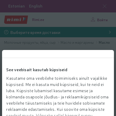
Estonian
English
Rimi.ee
Войти
Выберите время доставки
Молочные продукты, яйца, сыр
Масло и маргарины
Масло
See veebisait kasutab küpsiseid
Kasutame oma veebilehe toimimiseks ainult vajalikke
küpsised. Me ei kasuta muid küpsiseid, kui te neid ei
luba. Küpsiste lubamisel kasutame esimese ja
kolmanda osapoole jõudlus- ja reklaamiküpsiseid oma
veebilehe täiustamiseks ja teie huvidele sobivamate
reklaamide edastamiseks. Kui soovite oma küpsiste
seadeid muuta, klõpsake sellel bänneril nuppu